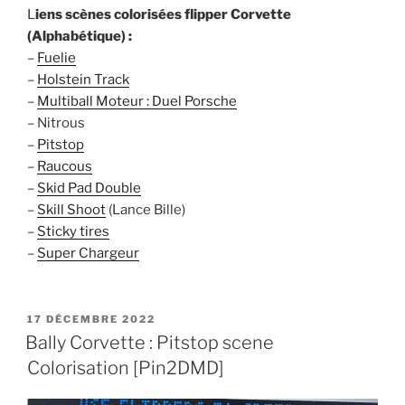
L
iens scènes colorisées flipper Corvette
(Alphabétique) :
–
Fuelie
–
Holstein Track
–
Multiball Moteur : Duel Porsche
– Nitrous
–
Pitstop
–
Raucous
–
Skid Pad Double
–
Skill Shoot
(Lance Bille)
–
Sticky tires
–
Super Chargeur
PUBLIÉ
17 DÉCEMBRE 2022
LE
Bally Corvette : Pitstop scene
Colorisation [Pin2DMD]