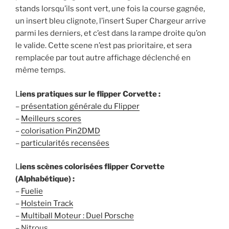
stands lorsqu’ils sont vert, une fois la course gagnée,
un insert bleu clignote, l’insert Super Chargeur arrive
parmi les derniers, et c’est dans la rampe droite qu’on
le valide. Cette scene n’est pas prioritaire, et sera
remplacée par tout autre affichage déclenché en
même temps.
L
iens pratiques sur le flipper Corvette :
–
présentation générale du Flipper
–
Meilleurs scores
–
colorisation Pin2DMD
–
particularités recensées
L
iens scènes colorisées flipper Corvette
(Alphabétique) :
–
Fuelie
–
Holstein Track
–
Multiball Moteur : Duel Porsche
– Nitrous