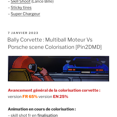
–
Skill Shoot
(Lance Bille)
–
Sticky tires
–
Super Chargeur
PUBLIÉ
7 JANVIER 2023
LE
Bally Corvette : Multiball Moteur Vs
Porsche scene Colorisation [Pin2DMD]
Avancement général de la colorisation corvette :
version
FR 65%
version
EN 25%
Animation en cours de colorisation :
– skill shot fr en
finalisation