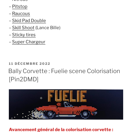
–
Pitstop
–
Raucous
–
Skid Pad Double
–
Skill Shoot
(Lance Bille)
–
Sticky tires
–
Super Chargeur
PUBLIÉ
11 DÉCEMBRE 2022
LE
Bally Corvette : Fuelie scene Colorisation
[Pin2DMD]
Avancement général de la colorisation corvette :