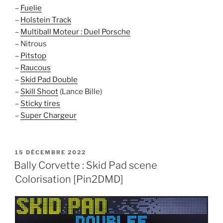
–
Fuelie
–
Holstein Track
–
Multiball Moteur : Duel Porsche
– Nitrous
–
Pitstop
–
Raucous
–
Skid Pad Double
–
Skill Shoot
(Lance Bille)
–
Sticky tires
–
Super Chargeur
PUBLIÉ
15 DÉCEMBRE 2022
LE
Bally Corvette : Skid Pad scene
Colorisation [Pin2DMD]