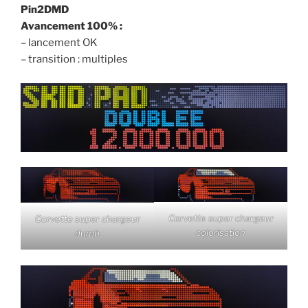
Pin2DMD
Avancement 100% :
– lancement OK
– transition : multiples
Corvette super chargeur
Corvette super chargeur
colorisation
dumb