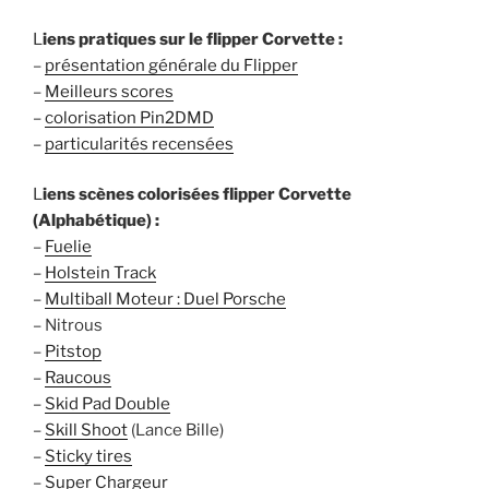
L
iens pratiques sur le flipper Corvette :
–
présentation générale du Flipper
–
Meilleurs scores
–
colorisation Pin2DMD
–
particularités recensées
L
iens scènes colorisées flipper Corvette
(Alphabétique) :
–
Fuelie
–
Holstein Track
–
Multiball Moteur : Duel Porsche
– Nitrous
–
Pitstop
–
Raucous
–
Skid Pad Double
–
Skill Shoot
(Lance Bille)
–
Sticky tires
–
Super Chargeur