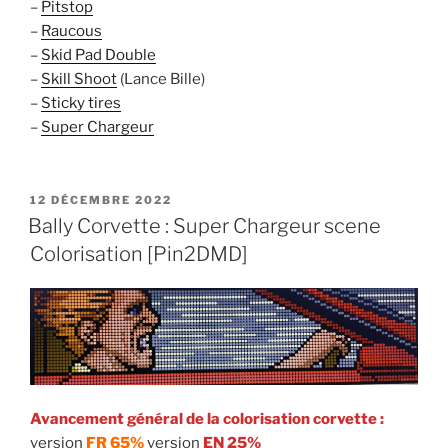
–
Pitstop
–
Raucous
–
Skid Pad Double
–
Skill Shoot
(Lance Bille)
–
Sticky tires
–
Super Chargeur
PUBLIÉ
12 DÉCEMBRE 2022
LE
Bally Corvette : Super Chargeur scene
Colorisation [Pin2DMD]
Avancement général de la colorisation corvette :
version
FR 65%
version
EN 25%