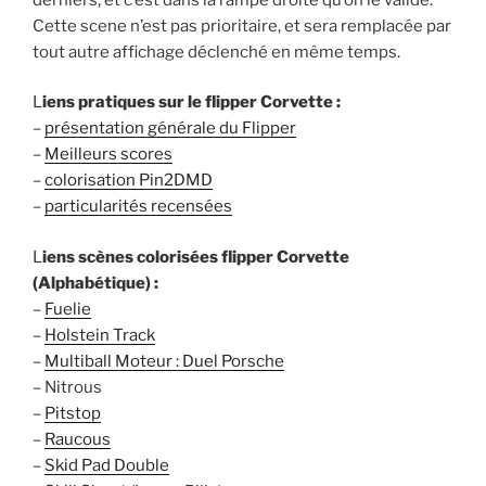
Cette scene n’est pas prioritaire, et sera remplacée par
tout autre affichage déclenché en même temps.
L
iens pratiques sur le flipper Corvette :
–
présentation générale du Flipper
–
Meilleurs scores
–
colorisation Pin2DMD
–
particularités recensées
L
iens scènes colorisées flipper Corvette
(Alphabétique) :
–
Fuelie
–
Holstein Track
–
Multiball Moteur : Duel Porsche
– Nitrous
–
Pitstop
–
Raucous
–
Skid Pad Double