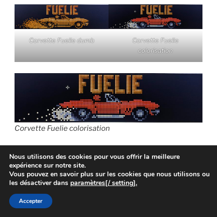
Corvette Fuelie dumb
Corvette Fuelie
colorisation
Corvette Fuelie colorisation
Comment activer la scène :
Nous utilisons des cookies pour vous offrir la meilleure
La scène est relativement difficile à déclencher, c’est
expérience sur notre site.
Vous pouvez en savoir plus sur les cookies que nous utilisons ou
une des scenes après gain de Pièces. Pour gagner des
les désactiver dans
paramètres[/ setting].
pièces il faut gagner un challenge en allant dans les
stands lorsqu’ils sont vert, une fois la course gagnée,
Accepter
un insert bleu clignote, l’insert fuelie arrive parmis les