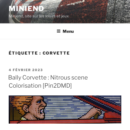
Aller
MINIEND
au
Miniend, site sur les loisirs et jeux
contenu
principal
Menu
ÉTIQUETTE :
CORVETTE
PUBLIÉ
4 FÉVRIER 2023
LE
Bally Corvette : Nitrous scene
Colorisation [Pin2DMD]