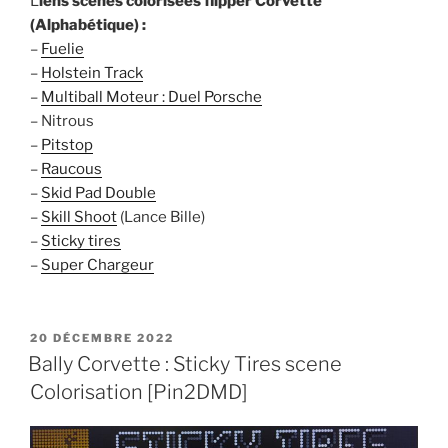
L
iens scènes colorisées flipper Corvette
(Alphabétique) :
–
Fuelie
–
Holstein Track
–
Multiball Moteur : Duel Porsche
– Nitrous
–
Pitstop
–
Raucous
–
Skid Pad Double
–
Skill Shoot
(Lance Bille)
–
Sticky tires
–
Super Chargeur
PUBLIÉ
20 DÉCEMBRE 2022
LE
Bally Corvette : Sticky Tires scene
Colorisation [Pin2DMD]