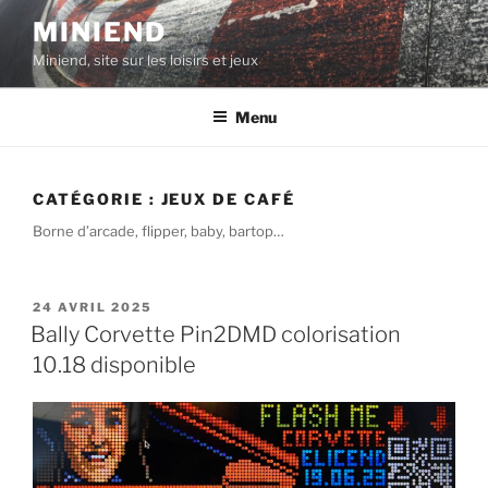
Aller
MINIEND
au
Miniend, site sur les loisirs et jeux
contenu
principal
Menu
CATÉGORIE :
JEUX DE CAFÉ
Borne d’arcade, flipper, baby, bartop…
PUBLIÉ
24 AVRIL 2025
LE
Bally Corvette Pin2DMD colorisation
10.18 disponible