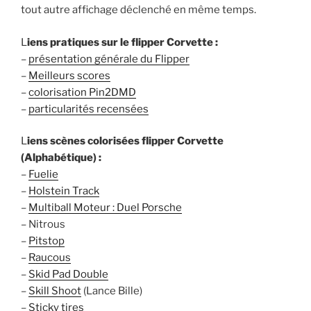
tout autre affichage déclenché en même temps.
L
iens pratiques sur le flipper Corvette :
–
présentation générale du Flipper
–
Meilleurs scores
–
colorisation Pin2DMD
–
particularités recensées
L
iens scènes colorisées flipper Corvette
(Alphabétique) :
–
Fuelie
–
Holstein Track
–
Multiball Moteur : Duel Porsche
– Nitrous
–
Pitstop
–
Raucous
–
Skid Pad Double
–
Skill Shoot
(Lance Bille)
–
Sticky tires