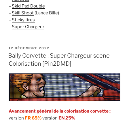
–
Skid Pad Double
–
Skill Shoot
(Lance Bille)
–
Sticky tires
–
Super Chargeur
PUBLIÉ
12 DÉCEMBRE 2022
LE
Bally Corvette : Super Chargeur scene
Colorisation [Pin2DMD]
Avancement général de la colorisation corvette :
version
FR 65%
version
EN 25%