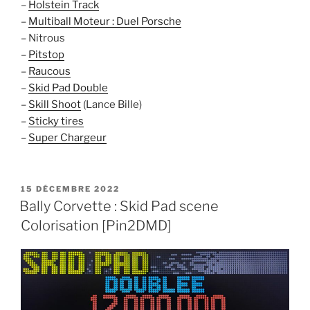
–
Holstein Track
–
Multiball Moteur : Duel Porsche
– Nitrous
–
Pitstop
–
Raucous
–
Skid Pad Double
–
Skill Shoot
(Lance Bille)
–
Sticky tires
–
Super Chargeur
PUBLIÉ
15 DÉCEMBRE 2022
LE
Bally Corvette : Skid Pad scene
Colorisation [Pin2DMD]