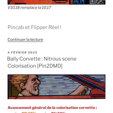
V10.18 remplace la 10.17
Pincab et Flipper Réel !
de
Continuer la lecture
« Bally
Corvette
PUBLIÉ
4 FÉVRIER 2023
LE
Pin2DMD
Bally Corvette : Nitrous scene
colorisation
Colorisation [Pin2DMD]
10.18
disponible »
Avancement général de la colorisation corvette :