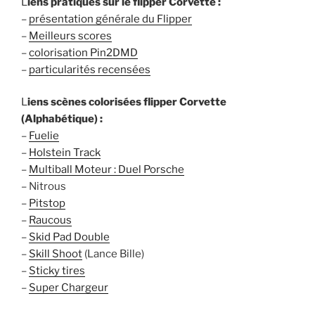
L
iens pratiques sur le flipper Corvette :
–
présentation générale du Flipper
–
Meilleurs scores
–
colorisation Pin2DMD
–
particularités recensées
L
iens scènes colorisées flipper Corvette
(Alphabétique) :
–
Fuelie
–
Holstein Track
–
Multiball Moteur : Duel Porsche
– Nitrous
–
Pitstop
–
Raucous
–
Skid Pad Double
–
Skill Shoot
(Lance Bille)
–
Sticky tires
–
Super Chargeur