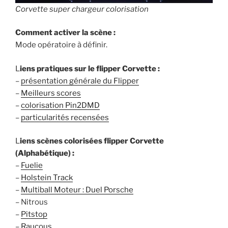
Corvette super chargeur colorisation
Comment activer la scène :
Mode opératoire à définir.
L
iens pratiques sur le flipper Corvette :
–
présentation générale du Flipper
–
Meilleurs scores
–
colorisation Pin2DMD
–
particularités recensées
L
iens scènes colorisées flipper Corvette
(Alphabétique) :
–
Fuelie
–
Holstein Track
–
Multiball Moteur : Duel Porsche
– Nitrous
–
Pitstop
–
Raucous