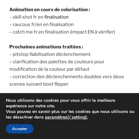
Animation en cours de colorisation :
– skill shot fr en
finalisation
– raucous fr/en en finalisation
– catch me fr en finalisation (impact EN à vérifier)
Prochaines animations traitées :
– pitstop fiabilisation déclenchement
– clarification des palettes de couleurs pour
modification de la couleur par défaut
– correction des déclenchements doubles vers deux
scenes suivant boot flipper
Colorisation de la scène Fuelie sous Pin2DMD
Nous utilisons des cookies pour vous offrir la meilleure
expérience sur notre site.
Avancement 100% :
Vous pouvez en savoir plus sur les cookies que nous utilisons ou
– lancement OK
les désactiver dans
paramètres[/ setting].
– transition : pas de transition connue
Accepter