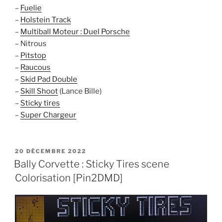
–
Fuelie
–
Holstein Track
–
Multiball Moteur : Duel Porsche
– Nitrous
–
Pitstop
–
Raucous
–
Skid Pad Double
–
Skill Shoot
(Lance Bille)
–
Sticky tires
–
Super Chargeur
PUBLIÉ
20 DÉCEMBRE 2022
LE
Bally Corvette : Sticky Tires scene
Colorisation [Pin2DMD]