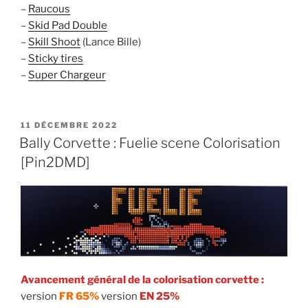
–
Raucous
–
Skid Pad Double
–
Skill Shoot
(Lance Bille)
–
Sticky tires
–
Super Chargeur
PUBLIÉ
11 DÉCEMBRE 2022
LE
Bally Corvette : Fuelie scene Colorisation
[Pin2DMD]
Avancement général de la colorisation corvette :
version
FR 65%
version
EN 25%