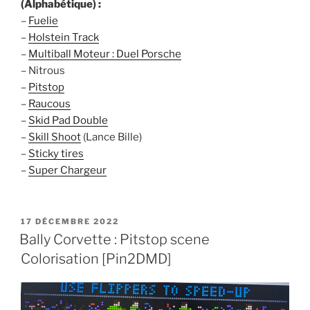
(Alphabétique) :
–
Fuelie
–
Holstein Track
–
Multiball Moteur : Duel Porsche
– Nitrous
–
Pitstop
–
Raucous
–
Skid Pad Double
–
Skill Shoot
(Lance Bille)
–
Sticky tires
–
Super Chargeur
PUBLIÉ
17 DÉCEMBRE 2022
LE
Bally Corvette : Pitstop scene
Colorisation [Pin2DMD]