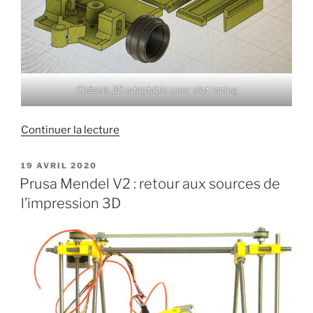
Châssis 3D adaptable pour slot racing
de
Continuer la lecture
« Châssis
modulaire
PUBLIÉ
19 AVRIL 2020
LE
impression
Prusa Mendel V2 : retour aux sources de
3d »
l’impression 3D