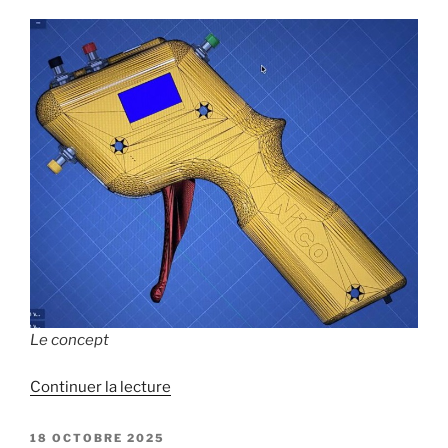
Le concept
de
Continuer la lecture
« Poignée
sans
PUBLIÉ
18 OCTOBRE 2025