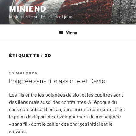
Aller
MINIEND
au
Miniend, site sur les loisirs et jeux
contenu
principal
Menu
ÉTIQUETTE :
3D
PUBLIÉ
16 MAI 2026
LE
Poignée sans fil classique et Davic
Les fils entre les poignées de slot et les pupitres sont
des liens mais aussi des contraintes. A l’époque du
sans contact ce fil est aujourd’hui une contrainte. C’est
le point de départ de développement de ma poignée
« sans fil » dont le cahier des charges initial est le
suivant :