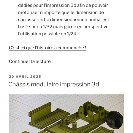
dédiés pour l’impression 3d afin de pouvoir
motoriser n’importe quelle dimension de
carrosserie. Le dimensionnement initial est
basé sur du 1/32 mais garde en perspective
l’utilisation possible en 1/24.
C’est ici que l’histoire a commencée !
de
Continuer la lecture
« Chassis
Slot
PUBLIÉ
20 AVRIL 2025
LE
Racing
Châssis modulaire impression 3d
Modulaire
:
How
To »