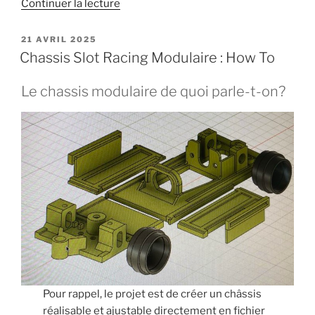
de
Continuer la lecture
« L’impression
3D
PUBLIÉ
21 AVRIL 2025
LE
en
Chassis Slot Racing Modulaire : How To
résine
:
Le chassis modulaire de quoi parle-t-on?
précision
et
détails
au
rendez-
vous
! »
Pour rappel, le projet est de créer un châssis
réalisable et ajustable directement en fichier