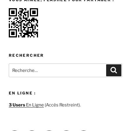
RECHERCHER
Recherche
Recher
pour
:
EN LIGNE :
3 Users
En Ligne
(Accès Restreint).