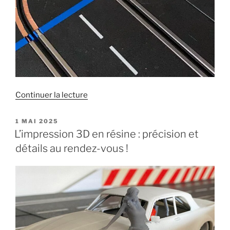
de
Continuer la lecture
« Carrera
RO
PUBLIÉ
1 MAI 2025
LE
Crossing
L’impression 3D en résine : précision et
Line »
détails au rendez-vous !