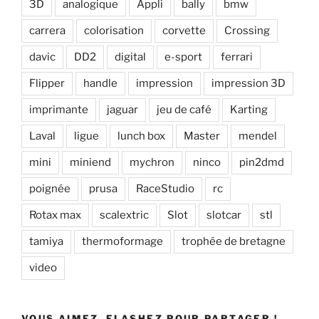
3D
analogique
Appli
bally
bmw
carrera
colorisation
corvette
Crossing
davic
DD2
digital
e-sport
ferrari
Flipper
handle
impression
impression 3D
imprimante
jaguar
jeu de café
Karting
Laval
ligue
lunch box
Master
mendel
mini
miniend
mychron
ninco
pin2dmd
poignée
prusa
RaceStudio
rc
Rotax max
scalextric
Slot
slotcar
stl
tamiya
thermoformage
trophée de bretagne
video
VOUS AIMEZ, FLASHEZ POUR PARTAGER !