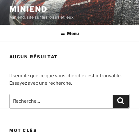
Aller
MINIEND
au
Miniend, site sur les loisirs et jeux
contenu
principal
Menu
AUCUN RÉSULTAT
Il semble que ce que vous cherchez est introuvable.
Essayez avec une recherche.
Recherche
Recher
pour
:
MOT CLÉS