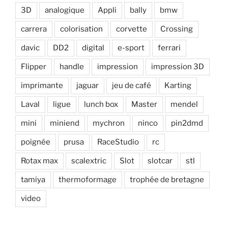
3D
analogique
Appli
bally
bmw
carrera
colorisation
corvette
Crossing
davic
DD2
digital
e-sport
ferrari
Flipper
handle
impression
impression 3D
imprimante
jaguar
jeu de café
Karting
Laval
ligue
lunch box
Master
mendel
mini
miniend
mychron
ninco
pin2dmd
poignée
prusa
RaceStudio
rc
Rotax max
scalextric
Slot
slotcar
stl
tamiya
thermoformage
trophée de bretagne
video