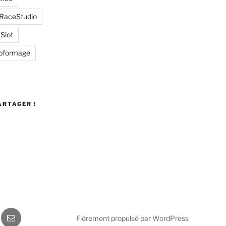
RaceStudio
Slot
oformage
ARTAGER !
gram
E-
Fièrement propulsé par WordPress