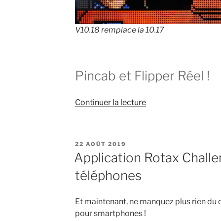
V10.18 remplace la 10.17
Pincab et Flipper Réel !
de
Continuer la lecture
« Bally
Corvette
Pin2DMD
PUBLIÉ
22 AOÛT 2019
colorisation
LE
Application Rotax Chall
10.18
téléphones
disponible »
Et maintenant, ne manquez plus rien du c
pour smartphones !