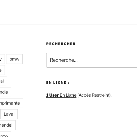
Rotax
Challenge
pour
téléphones »
RECHERCHER
Recherche
y
bmw
pour
:
e
tal
EN LIGNE :
ndle
1 User
En Ligne
(Accès Restreint).
mprimante
Laval
endel
inco