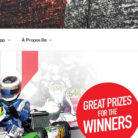
pp.
À Propos De