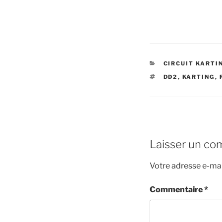
CATÉGORIES
CIRCUIT KARTI
ÉTIQUETTES
DD2
,
KARTING
,
Laisser un co
Votre adresse e-mai
Commentaire
*