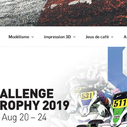
eux
Modélisme
impression 3D
Jeux de café
A